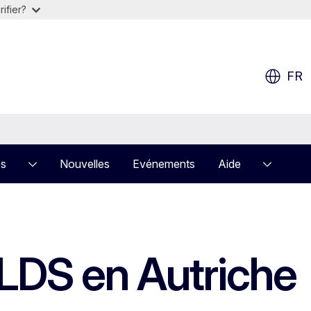
ifier?
FR
es
Nouvelles
Evénements
Aide
l LDS en Autriche