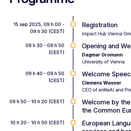
Registration
15 sep 2025, 09 h 00 -
09 h 30 (CEST)
Impact Hub Vienna G
Opening and W
09 h 30 - 09 h 50
(CEST)
Dagmar Gromann
University of Vienna
Welcome Speec
09 h 40 - 09 h 50
(CEST)
Clemens Wasner
CEO of enliteAI and Pre
Welcome by the
09 h 50 - 10 h 20 (CEST)
the Common Eur
European Langua
10 h 20 - 10 h 50 (CEST)