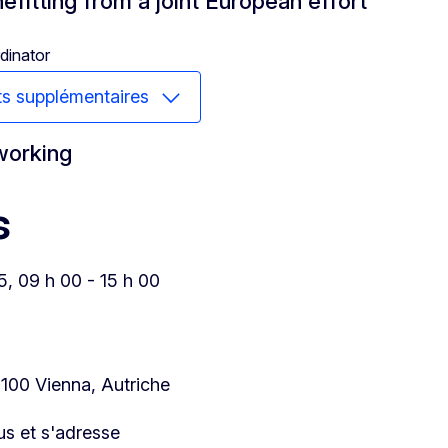
efitting from a joint European effort
inator
ts supplémentaires
working
s
5, 09 h 00 - 15 h 00
1100 Vienna, Autriche
ous et s'adresse