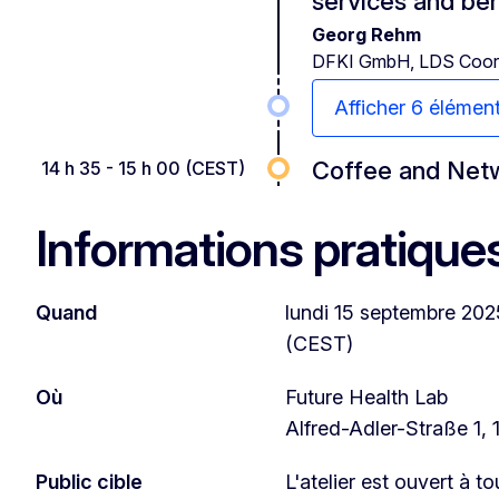
services and ben
Georg Rehm
DFKI GmbH, LDS Coord
Afficher 6 élémen
Coffee and Net
14 h 35 - 15 h 00 (CEST)
Informations pratique
Quand
lundi 15 septembre 202
(CEST)
Où
Future Health Lab
Alfred-Adler-Straße 1, 
Public cible
L'atelier est ouvert à t